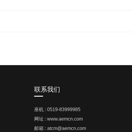
联系我们
座机 : 0519-83999985
网址 : www.aemcn.com
邮箱 : atcm@aemcn.com