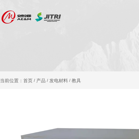
产品
发电材料
教具
当前位置：首页
/
/
/