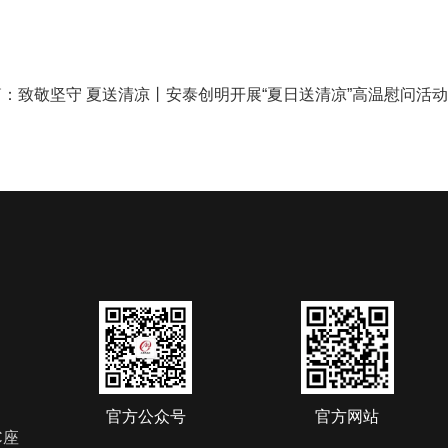
篇：
致敬坚守 夏送清凉丨安泰创明开展“夏日送清凉”高温慰问活动
官方公众号
官方网站
C座