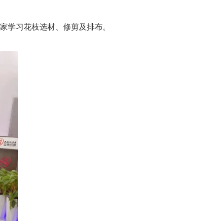
家学习花枝选材、修剪及排布。