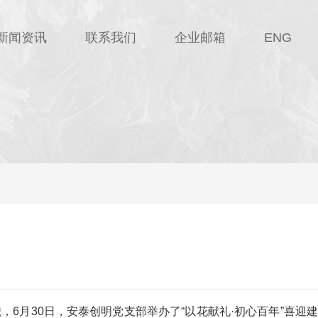
新闻资讯
联系我们
企业邮箱
ENG
6月30日，安泰创明党支部举办了“以花献礼·初心百年”喜迎建