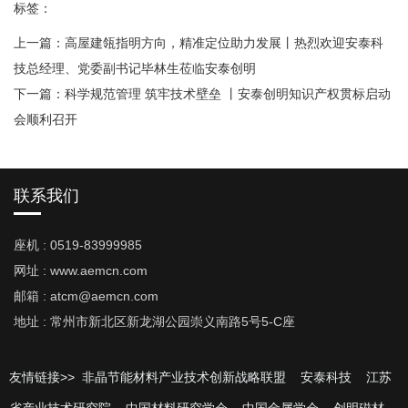
标签：
上一篇：
高屋建瓴指明方向，精准定位助力发展丨热烈欢迎安泰科
技总经理、党委副书记毕林生莅临安泰创明
下一篇：
科学规范管理 筑牢技术壁垒 丨安泰创明知识产权贯标启动
会顺利召开
联系我们
座机 : 0519-83999985
网址 : www.aemcn.com
邮箱 : atcm@aemcn.com
地址 : 常州市新北区新龙湖公园崇义南路5号5-C座
友情链接>>
非晶节能材料产业技术创新战略联盟
安泰科技
江苏
省产业技术研究院
中国材料研究学会
中国金属学会
创明磁材