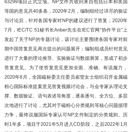
63299项目正式立项。NP文件共收到来自包括日本和美国
等国的意见共40多条，2020年2月，编制组经过详尽的验证
与讨论后，针对各国专家对NP的建议进行了答复；2020年
7月，IEC/TC 51秘书长Anber先生在IEC官网“协作平台”上
发起了关于NP的专题讨论，该讨论主要围绕各国专家对前
期中国答复意见再次提出的问题展开；编制组成员针对意见
进行了大量的理论推导、实验验证与数据测算，形成了初步
答复意见。为了使答复意见更加全面、准确、有说服力，
2020年8月，全国磁标委主任委员崔莹女士组织召开金属磁
粉心国际标准提案意见答复视频讨论会，与会专家从理论支
撑、数据验证、语句表述等角度，逐条逐句、全方位、多层
次地进行了讨论，尤其对于磁粉心分类规则等核心问题据理
力争，最终说服国际专家认可NP文件制定的分类规则。历
时1年多，项目于2021年5月进入CD阶段，之后2022年1月